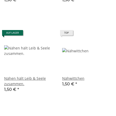
AUF LAGER
TOP
Nähen hält Leib & Seele
Nähwittchen
zusammen.
1,50 €
*
1,50 €
*