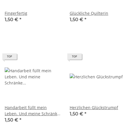
Fingerfertig
Glückliche Quilterin
1,50 €
*
1,50 €
*
TOP
TOP
Handarbeit füllt mein
Herzlichen Glückstrumpf
Leben. Und meine Schränke
1,50 €
*
und meine…
1,50 €
*