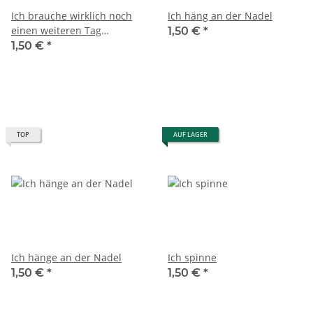
Ich brauche wirklich noch
Ich häng an der Nadel
einen weiteren Tag
1,50 €
*
zwischen Samstag und
1,50 €
*
Sonntag.
TOP
AUF LAGER
Ich hänge an der Nadel
Ich spinne
1,50 €
*
1,50 €
*