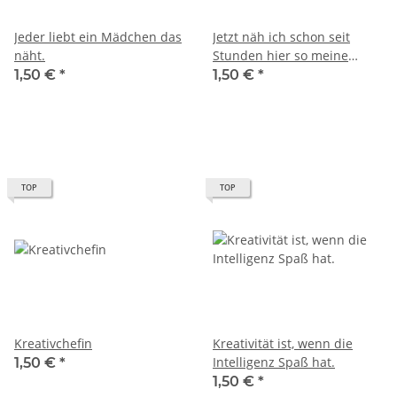
Jeder liebt ein Mädchen das
Jetzt näh ich schon seit
näht.
Stunden hier so meine
Runden.
1,50 €
*
1,50 €
*
TOP
TOP
Kreativchefin
Kreativität ist, wenn die
Intelligenz Spaß hat.
1,50 €
*
1,50 €
*