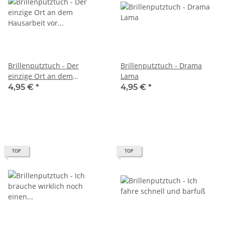
Brillenputztuch - Der
Brillenputztuch - Drama
einzige Ort an dem
Lama
Hausarbeit vor Stricken
4,95 €
*
4,95 €
*
kommt, ist im Wörterbuch.
TOP
TOP