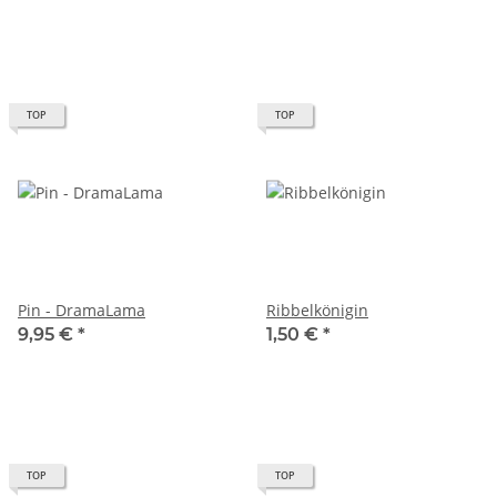
TOP
TOP
Pin - DramaLama
Ribbelkönigin
9,95 €
*
1,50 €
*
TOP
TOP