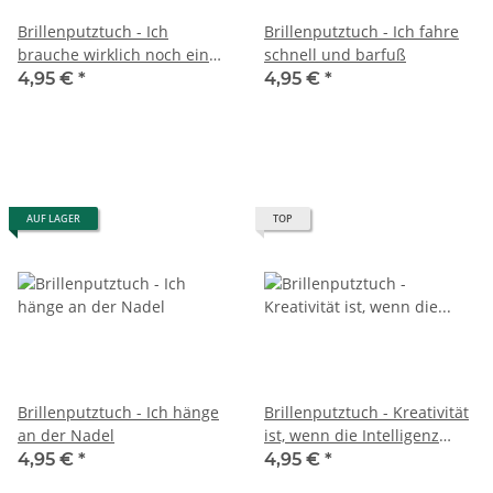
Brillenputztuch - Ich
Brillenputztuch - Ich fahre
brauche wirklich noch einen
schnell und barfuß
weiteren Tag zwischen
4,95 €
*
4,95 €
*
Samstag und Sonntag.
AUF LAGER
TOP
Brillenputztuch - Ich hänge
Brillenputztuch - Kreativität
an der Nadel
ist, wenn die Intelligenz
Spaß hat.
4,95 €
*
4,95 €
*