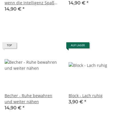
wenn die Intelligenz Spaß
14,90 €
*
hat.
14,90 €
*
TOP
AUF LAGER
Becher - Ruhe bewahren
Block - Lach ruhig
und weiter nähen
3,90 €
*
14,90 €
*