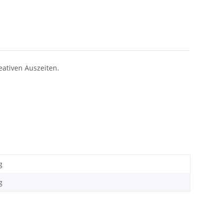
eativen Auszeiten.
g
g