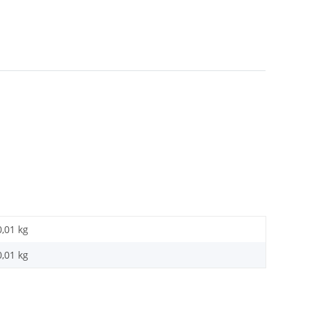
0,01 kg
0,01
kg