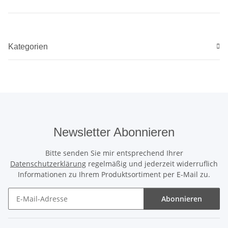
Kategorien
Newsletter Abonnieren
Bitte senden Sie mir entsprechend Ihrer
Datenschutzerklärung
regelmäßig und jederzeit widerruflich
Informationen zu Ihrem Produktsortiment per E-Mail zu.
Abonnieren
Newsletter Abonnieren