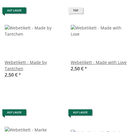
AUF LAGER
TOP
Webetikett - Made by
Webetikett - Made with Love
Tantchen
2,50 €
*
2,50 €
*
AUF LAGER
AUF LAGER