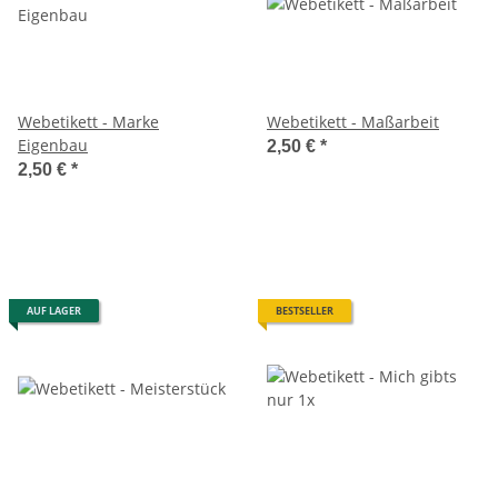
Webetikett - Marke
Webetikett - Maßarbeit
Eigenbau
2,50 €
*
2,50 €
*
AUF LAGER
BESTSELLER