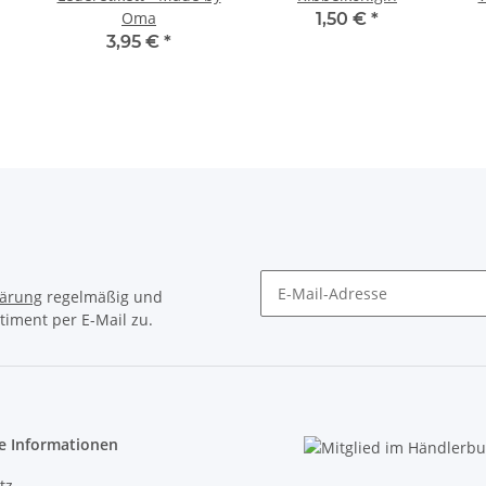
Oma
1,50 €
*
3,95 €
*
lärung
regelmäßig und
timent per E-Mail zu.
Newsletter Abonnieren
e Informationen
tz