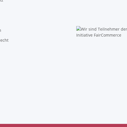
m
recht