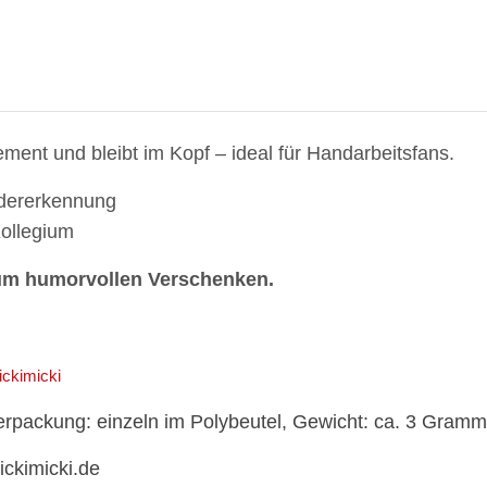
ement und bleibt im Kopf – ideal für Handarbeitsfans.
edererkennung
Kollegium
 zum humorvollen Verschenken.
rickimicki
Verpackung: einzeln im Polybeutel, Gewicht: ca. 3 Gramm
rickimicki.de