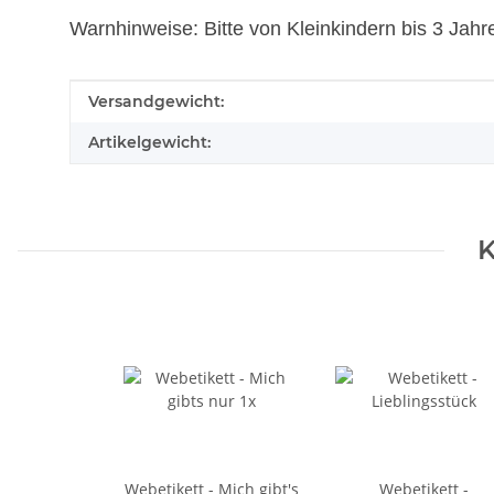
Warnhinweise: Bitte von Kleinkindern bis 3 Jahr
Produkteigenschaft
Wert
Versandgewicht:
Artikelgewicht:
K
Webetikett - Mich gibt's
Webetikett -