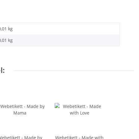
0,01 kg
0,01
kg
l:
ebetikett - Made by
Webetikett - Made with