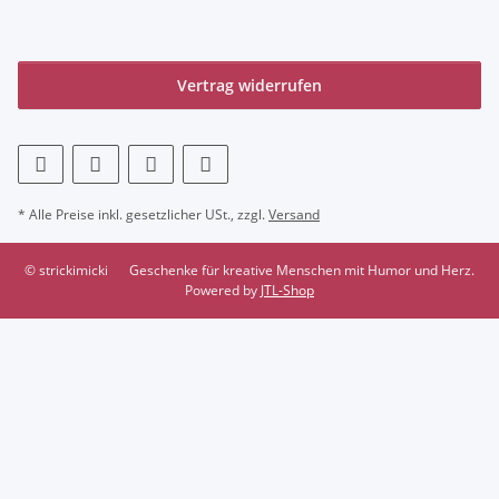
Vertrag widerrufen
* Alle Preise inkl. gesetzlicher USt., zzgl.
Versand
© strickimicki
Geschenke für kreative Menschen mit Humor und Herz.
Powered by
JTL-Shop