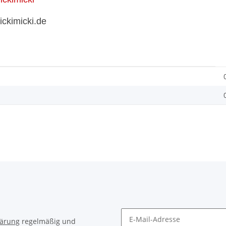
rickimicki.de
lärung
regelmäßig und