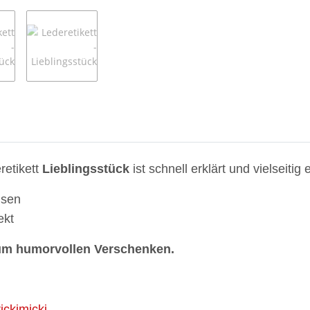
retikett
Lieblingsstück
ist schnell erklärt und vielseitig 
usen
ekt
 zum humorvollen Verschenken.
rickimicki