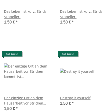
Das Leben ist kurz. Strick
Das Leben ist kurz. Strick
schneller.
schneller.
1,50 €
*
1,50 €
*
AUF LAGER
AUF LAGER
Der einzige Ort an dem
Destroy it yourself
Hausarbeit vor Stricken
1,50 €
*
kommt, ist im Wörterbuch.
1,50 €
*