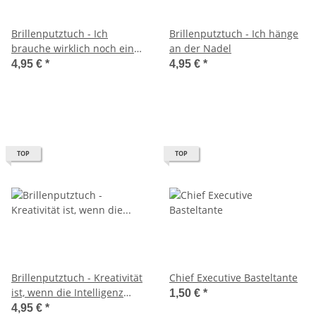
Brillenputztuch - Ich
Brillenputztuch - Ich hänge
brauche wirklich noch einen
an der Nadel
weiteren Tag zwischen
4,95 €
*
4,95 €
*
Samstag und Sonntag.
TOP
TOP
Brillenputztuch - Kreativität
Chief Executive Basteltante
ist, wenn die Intelligenz
1,50 €
*
Spaß hat.
4,95 €
*