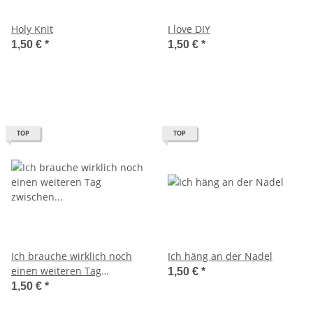
Holy Knit
I love DIY
1,50 €
*
1,50 €
*
TOP
TOP
Ich brauche wirklich noch
Ich häng an der Nadel
einen weiteren Tag
1,50 €
*
zwischen Samstag und
1,50 €
*
Sonntag.