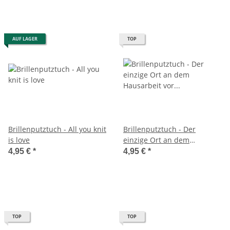
AUF LAGER
TOP
Brillenputztuch - All you knit
Brillenputztuch - Der
is love
einzige Ort an dem
Hausarbeit vor Stricken
4,95 €
*
4,95 €
*
kommt, ist im Wörterbuch.
TOP
TOP