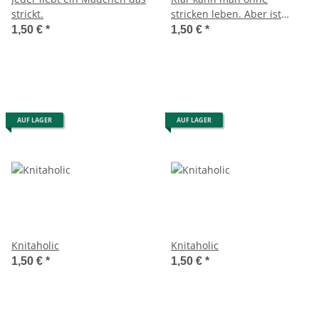
strickt.
stricken leben. Aber ist
dann halt Kacke.
1,50 €
*
1,50 €
*
AUF LAGER
AUF LAGER
Knitaholic
Knitaholic
1,50 €
*
1,50 €
*