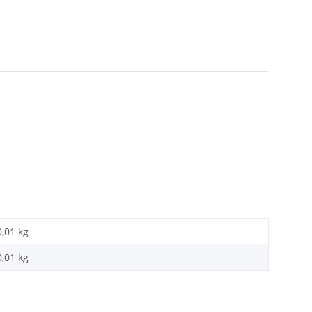
0,01 kg
0,01
kg