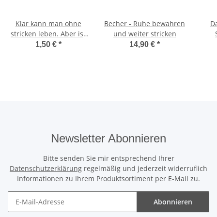
Klar kann man ohne
Becher - Ruhe bewahren
Da
stricken leben. Aber ist
und weiter stricken
dann halt Kacke.
1,50 €
*
14,90 €
*
Newsletter Abonnieren
Bitte senden Sie mir entsprechend Ihrer
Datenschutzerklärung
regelmäßig und jederzeit widerruflich
Informationen zu Ihrem Produktsortiment per E-Mail zu.
Abonnieren
Newsletter Abonnieren