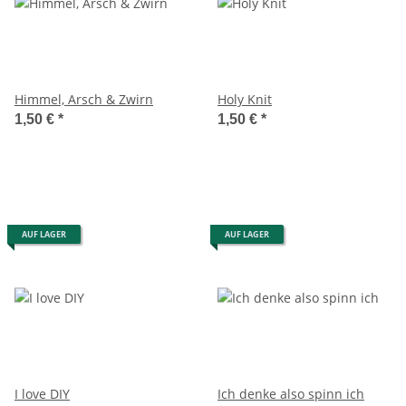
Himmel, Arsch & Zwirn
Holy Knit
1,50 €
*
1,50 €
*
AUF LAGER
AUF LAGER
I love DIY
Ich denke also spinn ich