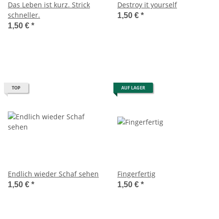
Das Leben ist kurz. Strick
Destroy it yourself
schneller.
1,50 €
*
1,50 €
*
TOP
AUF LAGER
Endlich wieder Schaf sehen
Fingerfertig
1,50 €
*
1,50 €
*