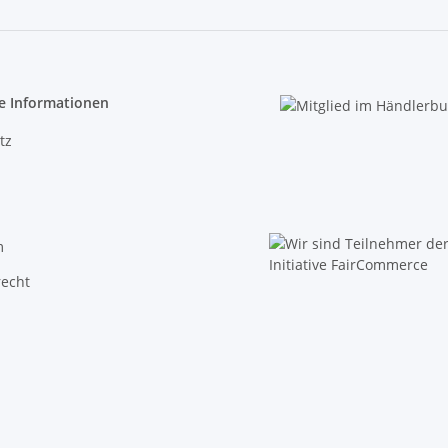
e Informationen
tz
m
recht