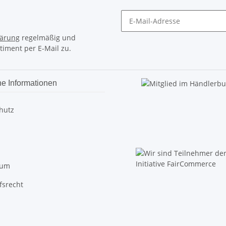
lärung
regelmäßig und
timent per E-Mail zu.
he Informationen
hutz
sum
fsrecht