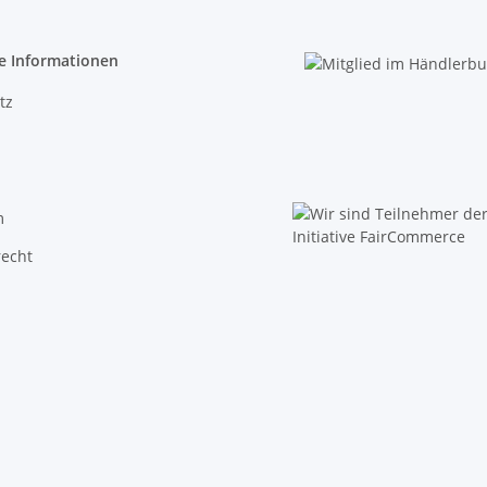
e Informationen
tz
m
recht