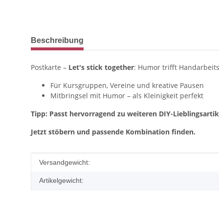
weitere Registerkarten anzeigen
Beschreibung
Postkarte –
Let's stick together
: Humor trifft Handarbeit
Für Kursgruppen, Vereine und kreative Pausen
Mitbringsel mit Humor – als Kleinigkeit perfekt
Tipp: Passt hervorragend zu weiteren DIY-Lieblingsartik
Jetzt stöbern und passende Kombination finden.
Produkteigenschaft
Wert
Versandgewicht:
Artikelgewicht: